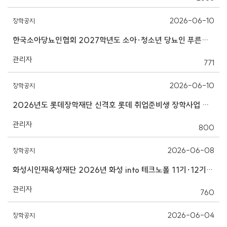
2026-06-10
장학공지
한국소아당뇨인협회 2027학년도 소아·청소년 당뇨인 푸른빛 희망 장학금 지원 안내
관리자
771
2026-06-10
장학공지
2026년도 롯데장학재단 신격호 롯데 취업준비생 장학사업 장학생 모집 안내
관리자
800
2026-06-08
장학공지
화성시인재육성재단 2026년 화성 into 테크노폴 11기·12기 해외탐방 장학생 모집 안내
관리자
760
2026-06-04
장학공지