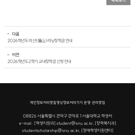
목록보기
다음
2026학년도 미산(彌山) 러닝장학금 안내
이전
2026학년도 2학기 교내장학금 신청 안내
개인정보처리방침
영상정보처리기기 운영·관리방침
08826 서울특별시 관악구 관악로 1 서울대학교 학생처
e-mail : [학생지원과] student@snu.ac.kr, [장학복지과]
studentscholarship@snu.ac.kr, [장애학생지원센터]